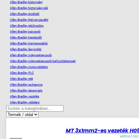
Allen-Bradley biztonsági
Allen-Bradley biztonsági relé
Allen-Bradley érzékelő
Allen-Bradley frekvenciaváltó
Allen-Bradley jelzőoszlop
Allen-Bradley kapcsoló
Allen-Bradley kiegészítő
Allen-Bradley kismegszakító
Allen-Bradley lágyindító
Allen-Bradley mágneskapcsoló
Allen-Bradley mágneskapcsoló behúzótekercsek
Allen-Bradley motorvédelem
Allen-Bradley PLC
Allen-Bradley relé
Allen-Bradley sorkapocs
Allen-Bradley tápegység
Allen-Bradley vezérlés
Allen-Bradley védelem
38
készleten
-23%
MT 3x1mm2-es vezeték H05
H05VV-F 3G1