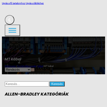
Ugrás a fő tartalomhoz
Ugrás a lábléchez
MT kábel
Elektroserv
/
Épületvillamosság
/
Kábel
/
MT kábel
Search
for:
ALLEN-BRADLEY KATEGÓRIÁK