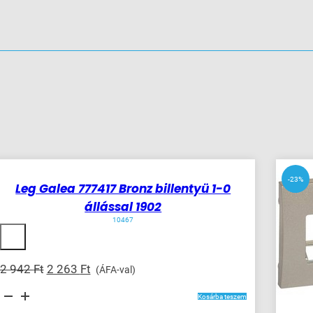
1
készleten
-23%
-23%
Leg Galea 777417 Bronz billentyü 1-0
állással 1902
10467
Original
Current
2 942
Ft
2 263
Ft
(ÁFA-val)
price
price
Leg
was:
is:
Kosárba teszem
Galea
777417
2
2