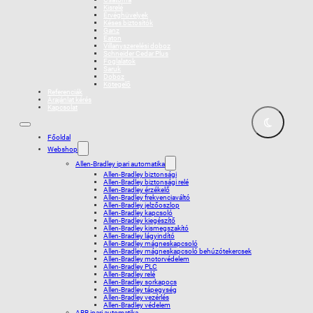
Kisrelé
Érvéghüvelyek
Késes biztosítók
Ganz
Eaton
Villanyszerelési doboz
Schneider Cedar Plus
Foglalatok
Saruk
Doboz
Kötegelõ
Referenciák
Árajánlat kérés
Kapcsolat
Főoldal
Webshop
Allen-Bradley ipari automatika
Allen-Bradley biztonsági
Allen-Bradley biztonsági relé
Allen-Bradley érzékelő
Allen-Bradley frekvenciaváltó
Allen-Bradley jelzőoszlop
Allen-Bradley kapcsoló
Allen-Bradley kiegészítő
Allen-Bradley kismegszakító
Allen-Bradley lágyindító
Allen-Bradley mágneskapcsoló
Allen-Bradley mágneskapcsoló behúzótekercsek
Allen-Bradley motorvédelem
Allen-Bradley PLC
Allen-Bradley relé
Allen-Bradley sorkapocs
Allen-Bradley tápegység
Allen-Bradley vezérlés
Allen-Bradley védelem
ABB ipari automatika