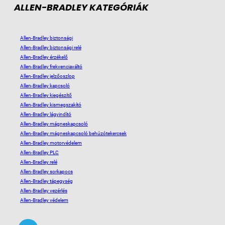
ALLEN-BRADLEY KATEGÓRIÁK
Allen-Bradley biztonsági
Allen-Bradley biztonsági relé
Allen-Bradley érzékelő
Allen-Bradley frekvenciaváltó
Allen-Bradley jelzőoszlop
Allen-Bradley kapcsoló
Allen-Bradley kiegészítő
Allen-Bradley kismegszakító
Allen-Bradley lágyindító
Allen-Bradley mágneskapcsoló
Allen-Bradley mágneskapcsoló behúzótekercsek
Allen-Bradley motorvédelem
Allen-Bradley PLC
Allen-Bradley relé
Allen-Bradley sorkapocs
Allen-Bradley tápegység
Allen-Bradley vezérlés
Allen-Bradley védelem