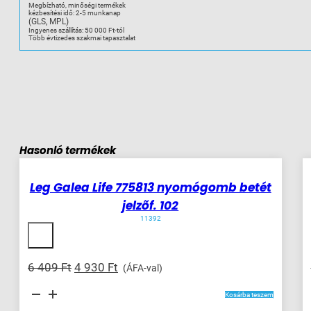
Megbízható, minőségi termékek
kézbesítési idő: 2-5 munkanap
(GLS, MPL)
Ingyenes szállítás: 50 000 Ft-tól
Több évtizedes szakmai tapasztalat
1
készleten
Hasonló termékek
-23%
Leg Galea Life 775813 nyomógomb betét
jelzõf. 102
11392
Original
Current
6 409
Ft
4 930
Ft
(ÁFA-val)
price
price
Leg
was:
is:
Kosárba teszem
Galea
Life
6
4