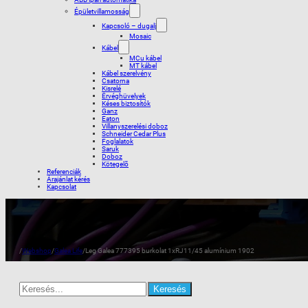
Épületvillamosság
Kapcsoló – dugalj
Mosaic
Kábel
MCu kábel
MT kábel
Kábel szerelvény
Csatorna
Kisrelé
Érvéghüvelyek
Késes biztosítók
Ganz
Eaton
Villanyszerelési doboz
Schneider Cedar Plus
Foglalatok
Saruk
Doboz
Kötegelõ
Referenciák
Árajánlat kérés
Kapcsolat
/
Webshop
/
Galea Life
/
Leg Galea 777395 burkolat 1xRJ11/45 alumínium 1902
Search
for: