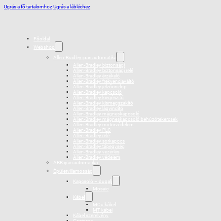
Ugrás a fő tartalomhoz
Ugrás a lábléchez
Főoldal
Webshop
Allen-Bradley ipari automatika
Allen-Bradley biztonsági
Allen-Bradley biztonsági relé
Allen-Bradley érzékelő
Allen-Bradley frekvenciaváltó
Allen-Bradley jelzőoszlop
Allen-Bradley kapcsoló
Allen-Bradley kiegészítő
Allen-Bradley kismegszakító
Allen-Bradley lágyindító
Allen-Bradley mágneskapcsoló
Allen-Bradley mágneskapcsoló behúzótekercsek
Allen-Bradley motorvédelem
Allen-Bradley PLC
Allen-Bradley relé
Allen-Bradley sorkapocs
Allen-Bradley tápegység
Allen-Bradley vezérlés
Allen-Bradley védelem
ABB ipari automatika
Épületvillamosság
Kapcsoló – dugalj
Mosaic
Kábel
MCu kábel
MT kábel
Kábel szerelvény
Csatorna