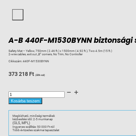
A-B 440F-M1530BYNN biztonsági
Safety Mat – Yellow, 750mm ( 2.46 ft.) x 1500mm ( 4.92 ft.), Two 4.5m (15 ft.)
2-wire cables, exit out „B” corners, No Trim, No Controller
Cikkszám:
440F-M1530BYNN
373 218
Ft
(ÁFA-val)
A-
B
440F-
M1530BYNN
Kosárba teszem
biztonsági
szőnyeg
750x1500mm
Safty
Megbízható, minőségi termékek
Mats
kézbesítési idő: 2-5 munkanap
mennyiség
(GLS, MPL)
Ingyenes szállítás: 50 000 Ft-tól
Több évtizedes szakmai tapasztalat