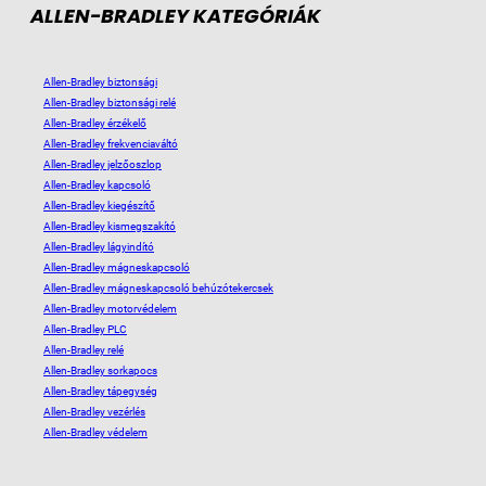
ALLEN-BRADLEY KATEGÓRIÁK
Allen-Bradley biztonsági
Allen-Bradley biztonsági relé
Allen-Bradley érzékelő
Allen-Bradley frekvenciaváltó
Allen-Bradley jelzőoszlop
Allen-Bradley kapcsoló
Allen-Bradley kiegészítő
Allen-Bradley kismegszakító
Allen-Bradley lágyindító
Allen-Bradley mágneskapcsoló
Allen-Bradley mágneskapcsoló behúzótekercsek
Allen-Bradley motorvédelem
Allen-Bradley PLC
Allen-Bradley relé
Allen-Bradley sorkapocs
Allen-Bradley tápegység
Allen-Bradley vezérlés
Allen-Bradley védelem