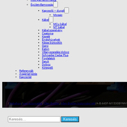
Épületvillamosság
Kapcsoló – dugalj
Mosaic
Kábel
MCu kábel
MT kábel
Kábel szerelvény
Csatorna
Kisrelé
Érvéghüvelyek
Késes biztosítók
Ganz
Eaton
Villanyszerelési doboz
Schneider Cedar Plus
Foglalatok
Saruk
Doboz
Kötegelõ
Referenciák
Árajánlat kérés
Kapcsolat
/
Webshop
/
Ipari automatika
/
Allen-Bradley
/
Allen-Bradley biztonsági relé
/
A-B 440F-M1530BYNN b
Search
for: