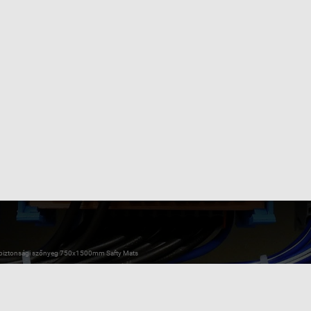
iztonsági szőnyeg 750x1500mm Safty Mats