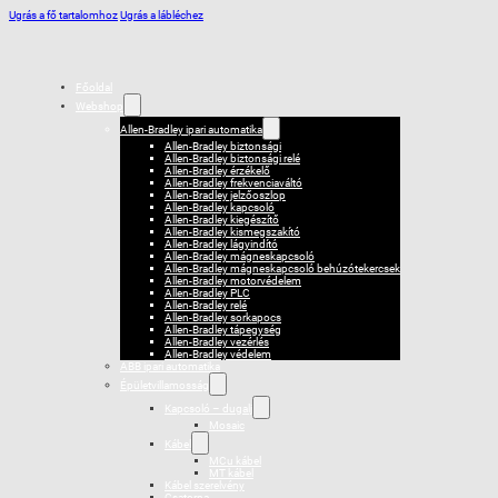
Ugrás a fő tartalomhoz
Ugrás a lábléchez
Főoldal
Webshop
Allen-Bradley ipari automatika
Allen-Bradley biztonsági
Allen-Bradley biztonsági relé
Allen-Bradley érzékelő
Allen-Bradley frekvenciaváltó
Allen-Bradley jelzőoszlop
Allen-Bradley kapcsoló
Allen-Bradley kiegészítő
Allen-Bradley kismegszakító
Allen-Bradley lágyindító
Allen-Bradley mágneskapcsoló
Allen-Bradley mágneskapcsoló behúzótekercsek
Allen-Bradley motorvédelem
Allen-Bradley PLC
Allen-Bradley relé
Allen-Bradley sorkapocs
Allen-Bradley tápegység
Allen-Bradley vezérlés
Allen-Bradley védelem
ABB ipari automatika
Épületvillamosság
Kapcsoló – dugalj
Mosaic
Kábel
MCu kábel
MT kábel
Kábel szerelvény
Csatorna