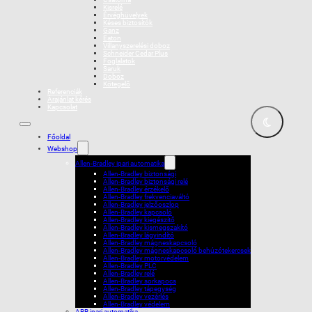
Kisrelé
Érvéghüvelyek
Késes biztosítók
Ganz
Eaton
Villanyszerelési doboz
Schneider Cedar Plus
Foglalatok
Saruk
Doboz
Kötegelõ
Referenciák
Árajánlat kérés
Kapcsolat
Főoldal
Webshop
Allen-Bradley ipari automatika
Allen-Bradley biztonsági
Allen-Bradley biztonsági relé
Allen-Bradley érzékelő
Allen-Bradley frekvenciaváltó
Allen-Bradley jelzőoszlop
Allen-Bradley kapcsoló
Allen-Bradley kiegészítő
Allen-Bradley kismegszakító
Allen-Bradley lágyindító
Allen-Bradley mágneskapcsoló
Allen-Bradley mágneskapcsoló behúzótekercsek
Allen-Bradley motorvédelem
Allen-Bradley PLC
Allen-Bradley relé
Allen-Bradley sorkapocs
Allen-Bradley tápegység
Allen-Bradley vezérlés
Allen-Bradley védelem
ABB ipari automatika