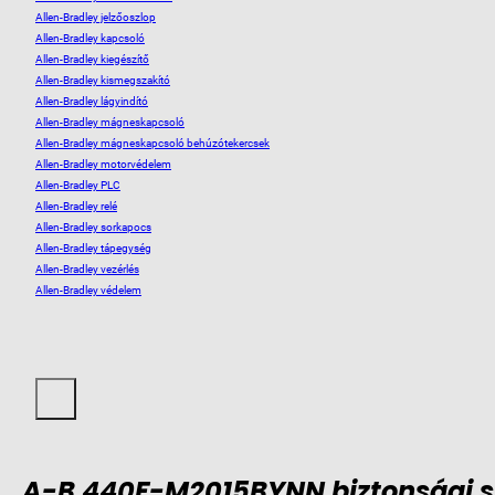
Allen-Bradley jelzőoszlop
Allen-Bradley kapcsoló
Allen-Bradley kiegészítő
Allen-Bradley kismegszakító
Allen-Bradley lágyindító
Allen-Bradley mágneskapcsoló
Allen-Bradley mágneskapcsoló behúzótekercsek
Allen-Bradley motorvédelem
Allen-Bradley PLC
Allen-Bradley relé
Allen-Bradley sorkapocs
Allen-Bradley tápegység
Allen-Bradley vezérlés
Allen-Bradley védelem
A-B 440F-M2015BYNN biztonsági 