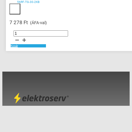
56RF-TG-30-2KB
7 278
Ft
(ÁFA-val)
RFID
Tag
mennyiség
Kosár