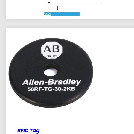
440N
Non
Contact
Switch
Kosár
mennyiség
RFID Tag