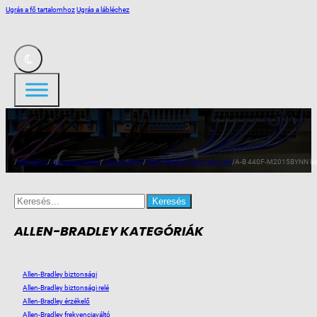
Ugrás a fő tartalomhoz
Ugrás a lábléchez
/
Webshop
/
Ipari automatika
/
Allen-Bradley
/
Allen-Bradley biztonsági relé
/
A-B 440F-M2015BYNN biz
Search
for:
ALLEN-BRADLEY KATEGÓRIÁK
Allen-Bradley biztonsági
Allen-Bradley biztonsági relé
Allen-Bradley érzékelő
Allen-Bradley frekvenciaváltó