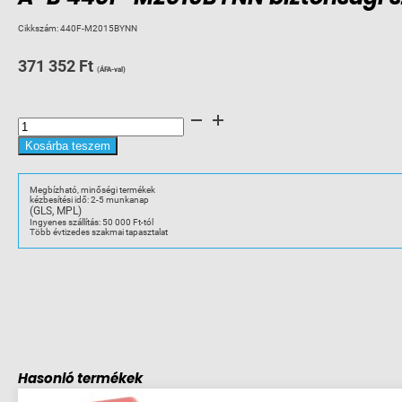
Cikkszám:
440F-M2015BYNN
371 352
Ft
(ÁFA-val)
A-
B
440F-
M2015BYNN
Kosárba teszem
biztonsági
szőnyeg
1000x750mm
Safty
Megbízható, minőségi termékek
Mats
kézbesítési idő: 2-5 munkanap
mennyiség
(GLS, MPL)
Ingyenes szállítás: 50 000 Ft-tól
Több évtizedes szakmai tapasztalat
Hasonló termékek