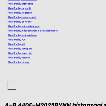
Allen-Bradley jelzőoszlop
Allen-Bradley kapcsoló
Allen-Bradley kiegészítő
Allen-Bradley kismegszakító
Allen-Bradley lágyindító
Allen-Bradley mágneskapcsoló
Allen-Bradley mágneskapcsoló behúzótekercsek
Allen-Bradley motorvédelem
Allen-Bradley PLC
Allen-Bradley relé
Allen-Bradley sorkapocs
Allen-Bradley tápegység
Allen-Bradley vezérlés
Allen-Bradley védelem
A-B 440F-M2025BYNN biztonsági 