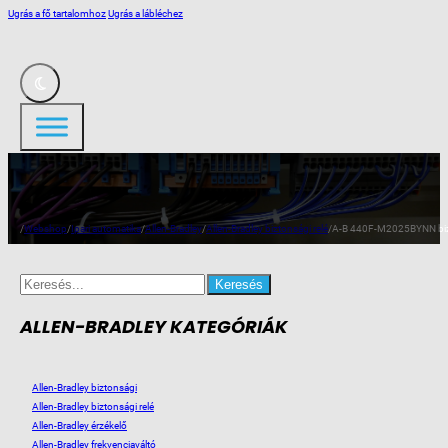
Ugrás a fő tartalomhoz
Ugrás a lábléchez
/
Webshop
/
Ipari automatika
/
Allen-Bradley
/
Allen-Bradley biztonsági relé
/
A-B 440F-M2025BYNN biz
Search
for:
ALLEN-BRADLEY KATEGÓRIÁK
Allen-Bradley biztonsági
Allen-Bradley biztonsági relé
Allen-Bradley érzékelő
Allen-Bradley frekvenciaváltó