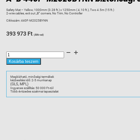
Safety Mat – Yellow, 1000mm (3.28 ft.) x 1250mm ( 4.10 ft.), Two 4.5m (15 ft.)
2-wire cables, exit out „B” corners, No Trim, No Controller
Cikkszám:
440F-M2025BYNN
393 973
Ft
(ÁFA-val)
A-
B
440F-
M2025BYNN
Kosárba teszem
biztonsági
szőnyeg
1000x1250mm
Safty
Megbízható, minőségi termékek
Mats
kézbesítési idő: 2-5 munkanap
mennyiség
(GLS, MPL)
Ingyenes szállítás: 50 000 Ft-tól
Több évtizedes szakmai tapasztalat