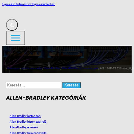
Ugrás a fő tartalomhoz
Ugrás a lábléchez
/
Webshop
/
Ipari automatika
/
Allen-Bradley
/
Allen-Bradley biztonsági relé
/
A-B 440F-T1530 szegélyk
Search
for:
ALLEN-BRADLEY KATEGÓRIÁK
Allen-Bradley biztonsági
Allen-Bradley biztonsági relé
Allen-Bradley érzékelő
Allen-Bradley frekvenciaváltó