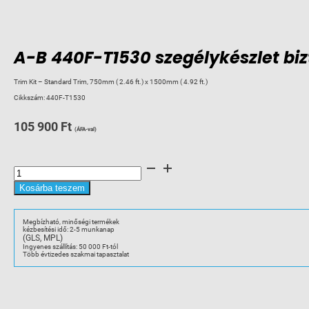
A-B 440F-T1530 szegélykészlet bi
Trim Kit – Standard Trim, 750mm ( 2.46 ft.) x 1500mm ( 4.92 ft.)
Cikkszám:
440F-T1530
105 900
Ft
(ÁFA-val)
A-
B
440F-
T1530
Kosárba teszem
szegélykészlet
biztonsági
szőnyeghez
750x1500
Megbízható, minőségi termékek
mennyiség
kézbesítési idő: 2-5 munkanap
(GLS, MPL)
Ingyenes szállítás: 50 000 Ft-tól
Több évtizedes szakmai tapasztalat