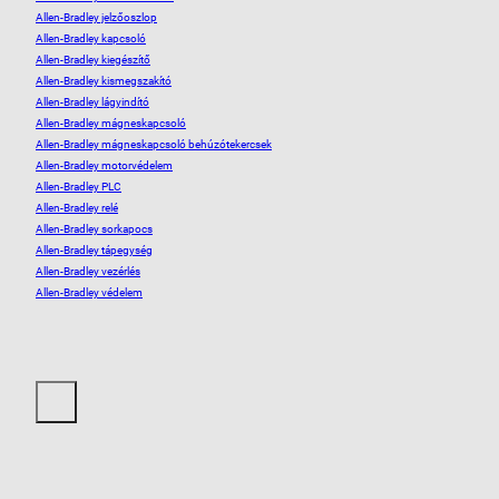
Allen-Bradley jelzőoszlop
Allen-Bradley kapcsoló
Allen-Bradley kiegészítő
Allen-Bradley kismegszakító
Allen-Bradley lágyindító
Allen-Bradley mágneskapcsoló
Allen-Bradley mágneskapcsoló behúzótekercsek
Allen-Bradley motorvédelem
Allen-Bradley PLC
Allen-Bradley relé
Allen-Bradley sorkapocs
Allen-Bradley tápegység
Allen-Bradley vezérlés
Allen-Bradley védelem