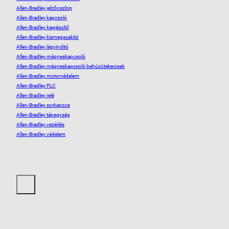
Allen-Bradley jelzőoszlop
Allen-Bradley kapcsoló
Allen-Bradley kiegészítő
Allen-Bradley kismegszakító
Allen-Bradley lágyindító
Allen-Bradley mágneskapcsoló
Allen-Bradley mágneskapcsoló behúzótekercsek
Allen-Bradley motorvédelem
Allen-Bradley PLC
Allen-Bradley relé
Allen-Bradley sorkapocs
Allen-Bradley tápegység
Allen-Bradley vezérlés
Allen-Bradley védelem