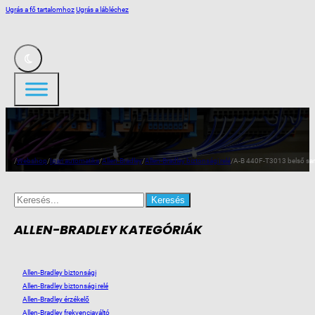
Ugrás a fő tartalomhoz
Ugrás a lábléchez
/
Webshop
/
Ipari automatika
/
Allen-Bradley
/
Allen-Bradley biztonsági relé
/
A-B 440F-T3013 belső sa
Search
for:
ALLEN-BRADLEY KATEGÓRIÁK
Allen-Bradley biztonsági
Allen-Bradley biztonsági relé
Allen-Bradley érzékelő
Allen-Bradley frekvenciaváltó