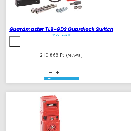
Guardmaster TLS-GD2 Guardlock Switch
440G-T27250
210 868
Ft
(ÁFA-val)
Guardmaster
TLS-
GD2
Guardlock
Switch
Kosár
mennyiség