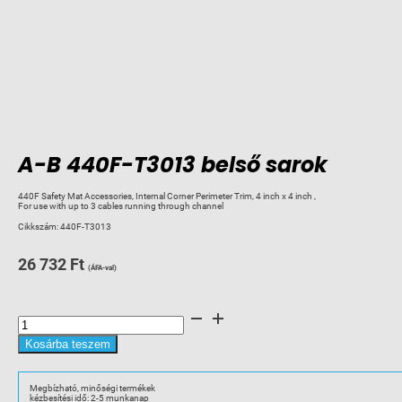
A-B 440F-T3013 belső sarok
440F Safety Mat Accessories, Internal Corner Perimeter Trim, 4 inch x 4 inch ,
For use with up to 3 cables running through channel
Cikkszám:
440F-T3013
26 732
Ft
(ÁFA-val)
A-
B
440F-
T3013
Kosárba teszem
belső
sarok
mennyiség
Megbízható, minőségi termékek
kézbesítési idő: 2-5 munkanap