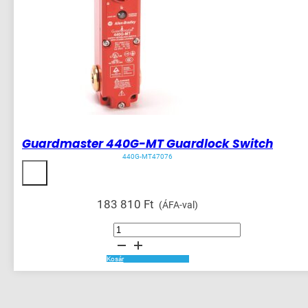
Guardmaster 440G-MT Guardlock Switch
440G-MT47076
183 810
Ft
(ÁFA-val)
Guardmaster
440G-
MT
Guardlock
Switch
Kosár
mennyiség