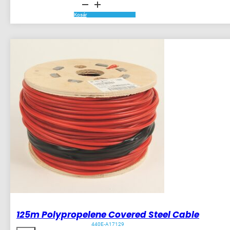
GD2
Tongue
Interlock
Kosár
mennyiség
125m Polypropelene Covered Steel Cable
440E-A17129