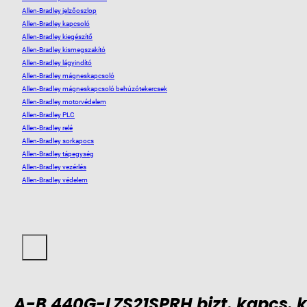
Allen-Bradley jelzőoszlop
Allen-Bradley kapcsoló
Allen-Bradley kiegészítő
Allen-Bradley kismegszakító
Allen-Bradley lágyindító
Allen-Bradley mágneskapcsoló
Allen-Bradley mágneskapcsoló behúzótekercsek
Allen-Bradley motorvédelem
Allen-Bradley PLC
Allen-Bradley relé
Allen-Bradley sorkapocs
Allen-Bradley tápegység
Allen-Bradley vezérlés
Allen-Bradley védelem
A-B 440G-LZS21SPRH bizt. kapcs. ké