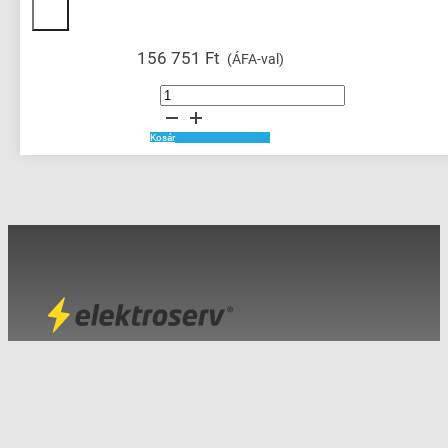
156 751
Ft
(ÁFA-val)
125m
Polypropelene
Covered
Steel
Cable
Kosár
mennyiség