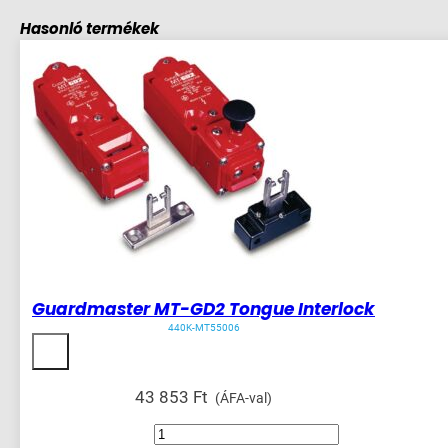
Hasonló termékek
Guardmaster MT-GD2 Tongue Interlock
440K-MT55006
43 853
Ft
(ÁFA-val)
Guardmaster
MT-