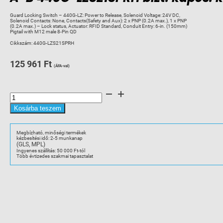
Guard Locking Switch – 440G-LZ: Power to Release, Solenoid Voltage: 24V DC,
Solenoid Contacts: None, Contacts(Safety and Aux): 2 x PNP (0.2A max.), 1 x PNP
(0.2A max.) – Lock status, Actuator: RFID Standard, Conduit Entry: 6-in. (150mm)
Pigtail with M12 male 8-Pin QD
Cikkszám:
440G-LZS21SPRH
125 961
Ft
(ÁFA-val)
A-
B
440G-
LZS21SPRH
Kosárba teszem
bizt.
kapcs.
készlet,
RFID,
Megbízható, minőségi termékek
8-
kézbesítési idő: 2-5 munkanap
Pin
(GLS, MPL)
QD
mennyiség
Ingyenes szállítás: 50 000 Ft-tól
Több évtizedes szakmai tapasztalat