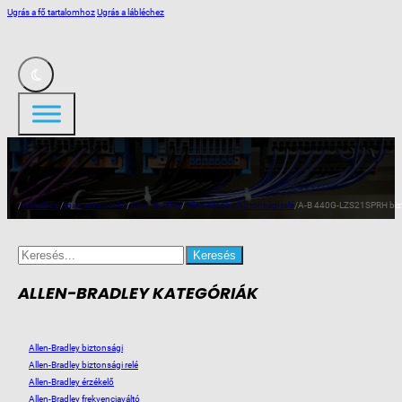
Ugrás a fő tartalomhoz
Ugrás a lábléchez
/
Webshop
/
Ipari automatika
/
Allen-Bradley
/
Allen-Bradley biztonsági relé
/
A-B 440G-LZS21SPRH bizt. 
Search
for:
ALLEN-BRADLEY KATEGÓRIÁK
Allen-Bradley biztonsági
Allen-Bradley biztonsági relé
Allen-Bradley érzékelő
Allen-Bradley frekvenciaváltó