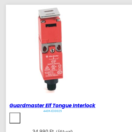
mennyiség
Guardmaster Elf Tongue Interlock
440K-E33025
34 990
Ft
(ÁFA-val)