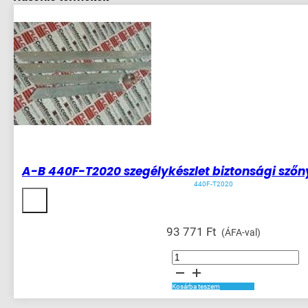
A-B 440F-T2020 szegélykészlet biztonsági sző
440F-T2020
93 771
Ft
(ÁFA-val)
A-
B
440F-
T2020
szegélykészlet
Kosárba teszem
biztonsági
szőnyeghez
1000x100