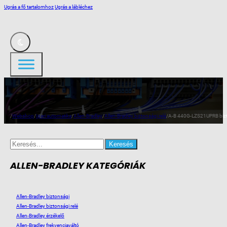
Ugrás a fő tartalomhoz
Ugrás a lábléchez
/
Webshop
/
Ipari automatika
/
Allen-Bradley
/
Allen-Bradley biztonsági relé
/
A-B 440G-LZS21UPRB bizt.
Search
for:
ALLEN-BRADLEY KATEGÓRIÁK
Allen-Bradley biztonsági
Allen-Bradley biztonsági relé
Allen-Bradley érzékelő
Allen-Bradley frekvenciaváltó