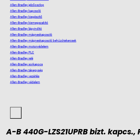
Allen-Bradley jelzőoszlop
Allen-Bradley kapcsoló
Allen-Bradley kiegészítő
Allen-Bradley kismegszakító
Allen-Bradley lágyindító
Allen-Bradley mágneskapcsoló
Allen-Bradley mágneskapcsoló behúzótekercsek
Allen-Bradley motorvédelem
Allen-Bradley PLC
Allen-Bradley relé
Allen-Bradley sorkapocs
Allen-Bradley tápegység
Allen-Bradley vezérlés
Allen-Bradley védelem
A-B 440G-LZS21UPRB bizt. kapcs., 