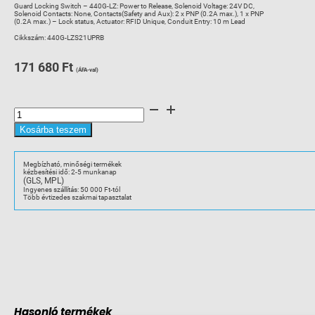
Guard Locking Switch – 440G-LZ: Power to Release, Solenoid Voltage: 24V DC,
Solenoid Contacts: None, Contacts(Safety and Aux): 2 x PNP (0.2A max.), 1 x PNP
(0.2A max.) – Lock status, Actuator: RFID Unique, Conduit Entry: 10 m Lead
Cikkszám:
440G-LZS21UPRB
171 680
Ft
(ÁFA-val)
A-
B
440G-
LZS21UPRB
Kosárba teszem
bizt.
kapcs.,
RFID,
10m
Megbízható, minőségi termékek
vez.
kézbesítési idő: 2-5 munkanap
egyedi
(GLS, MPL)
kód
mennyiség
Ingyenes szállítás: 50 000 Ft-tól
Több évtizedes szakmai tapasztalat
Hasonló termékek