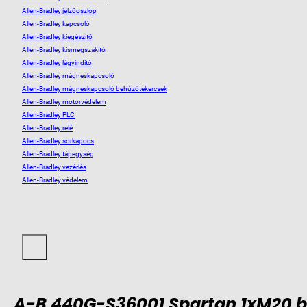
Allen-Bradley jelzőoszlop
Allen-Bradley kapcsoló
Allen-Bradley kiegészítő
Allen-Bradley kismegszakító
Allen-Bradley lágyindító
Allen-Bradley mágneskapcsoló
Allen-Bradley mágneskapcsoló behúzótekercsek
Allen-Bradley motorvédelem
Allen-Bradley PLC
Allen-Bradley relé
Allen-Bradley sorkapocs
Allen-Bradley tápegység
Allen-Bradley vezérlés
Allen-Bradley védelem
A-B 440G-S36001 Spartan 1xM20 b