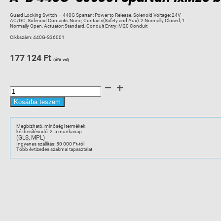
Guard Locking Switch – 440G Spartan: Power to Release, Solenoid Voltage: 24V
AC/DC, Solenoid Contacts: None, Contacts(Safety and Aux): 2 Normally Closed, 1
Normally Open, Actuator: Standard, Conduit Entry: M20 Conduit
Cikkszám:
440G-S36001
177 124
Ft
(ÁFA-val)
A-
B
440G-
S36001
Kosárba teszem
Spartan
1xM20
bizt.
kapcs
Megbízható, minőségi termékek
24VAC/DC,2N/C+1N/C
kézbesítési idő: 2-5 munkanap
mennyiség
(GLS, MPL)
Ingyenes szállítás: 50 000 Ft-tól
Több évtizedes szakmai tapasztalat