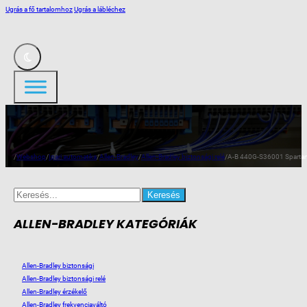
Ugrás a fő tartalomhoz
Ugrás a lábléchez
/
Webshop
/
Ipari automatika
/
Allen-Bradley
/
Allen-Bradley biztonsági relé
/
A-B 440G-S36001 Sparta
Search
for:
ALLEN-BRADLEY KATEGÓRIÁK
Allen-Bradley biztonsági
Allen-Bradley biztonsági relé
Allen-Bradley érzékelő
Allen-Bradley frekvenciaváltó