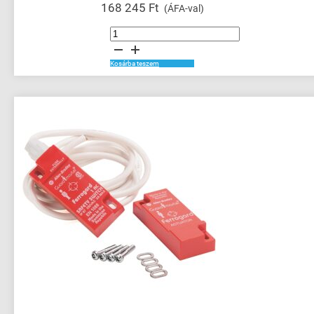
168 245
Ft
(ÁFA-val)
Guardmaster
Dual
GuardLink
Safety
Relay
Kosárba teszem
mennyiség