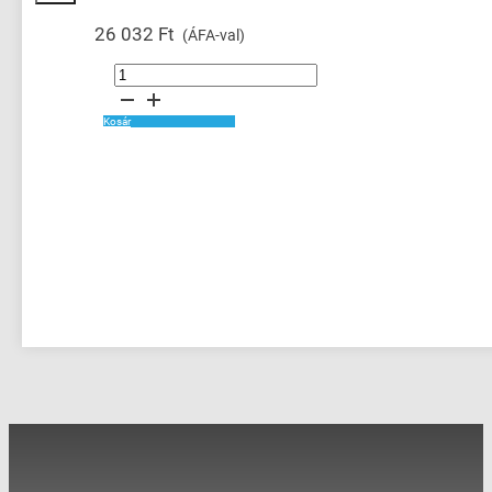
26 032
Ft
(ÁFA-val)
A-
B
440F-
T3012
külső
Kosár
sarok
mennyiség