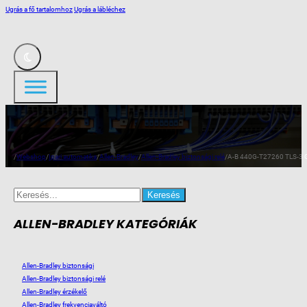
Ugrás a fő tartalomhoz
Ugrás a lábléchez
/
Webshop
/
Ipari automatika
/
Allen-Bradley
/
Allen-Bradley biztonsági relé
/
A-B 440G-T27260 TLS-3 G
Search
for:
ALLEN-BRADLEY KATEGÓRIÁK
Allen-Bradley biztonsági
Allen-Bradley biztonsági relé
Allen-Bradley érzékelő
Allen-Bradley frekvenciaváltó