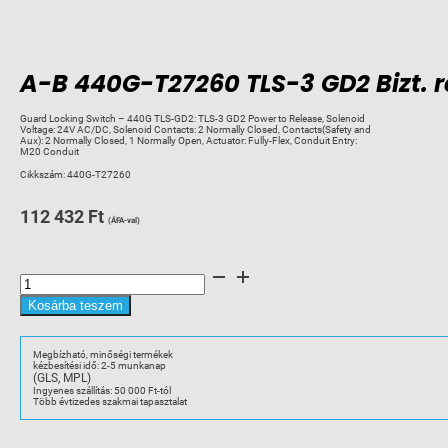
A-B 440G-T27260 TLS-3 GD2 Bizt. 
Guard Locking Switch – 440G TLS-GD2: TLS-3 GD2 Power to Release, Solenoid
Voltage: 24V AC/DC, Solenoid Contacts: 2 Normally Closed, Contacts(Safety and
Aux): 2 Normally Closed, 1 Normally Open, Actuator: Fully-Flex, Conduit Entry:
M20 Conduit
Cikkszám:
440G-T27260
112 432
Ft
(ÁFA-val)
A-
B
440G-
T27260
Kosárba teszem
TLS-
3
GD2
Bizt.
Megbízható, minőségi termékek
reteszkapcs.24V
kézbesítési idő: 2-5 munkanap
AC/DC,
(GLS, MPL)
3xM20
mennyiség
Ingyenes szállítás: 50 000 Ft-tól
Több évtizedes szakmai tapasztalat