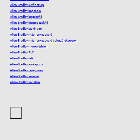
Allen-Bradley jelzőoszlop
Allen-Bradley kapcsoló
Allen-Bradley kiegészítő
Allen-Bradley kismegszakító
Allen-Bradley lágyindító
Allen-Bradley mágneskapcsoló
Allen-Bradley mágneskapcsoló behúzótekercsek
Allen-Bradley motorvédelem
Allen-Bradley PLC
Allen-Bradley relé
Allen-Bradley sorkapocs
Allen-Bradley tápegység
Allen-Bradley vezérlés
Allen-Bradley védelem