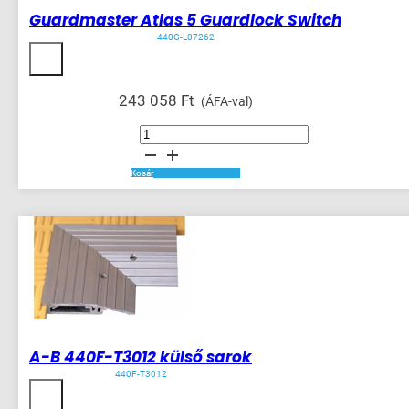
Guardmaster Atlas 5 Guardlock Switch
440G-L07262
243 058
Ft
(ÁFA-val)
Guardmaster
Atlas
5
Guardlock
Switch
Kosár
mennyiség
A-B 440F-T3012 külső sarok
440F-T3012