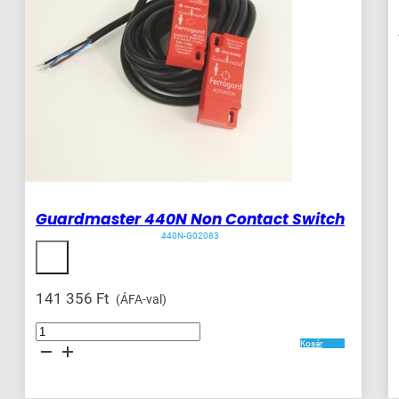
Guardmaster 440N Non Contact Switch
440N-G02083
141 356
Ft
(ÁFA-val)
Guardmaster
440N
Kosár
Non
Contact
Switch
mennyiség