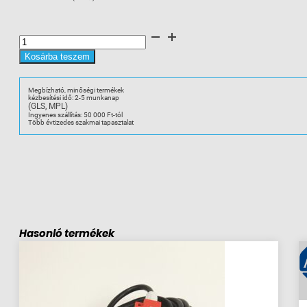
A-
B
440K-
T11171
Kosárba teszem
Guardmaster
Trojan
6
Tongue
Megbízható, minőségi termékek
Interlock
kézbesítési idő: 2-5 munkanap
BBM
(GLS, MPL)
mennyiség
Ingyenes szállítás: 50 000 Ft-tól
Több évtizedes szakmai tapasztalat
Hasonló termékek