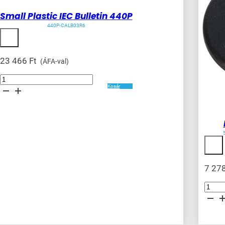
Small Plastic IEC Bulletin 440P
440P-CALB03R6
23 466
Ft
(ÁFA-val)
Small
Plastic
Kosár
IEC
Bulletin
440P
mennyiség
7 27
RFID
Tag
mennyis