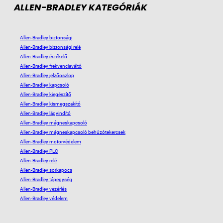
ALLEN-BRADLEY KATEGÓRIÁK
Allen-Bradley biztonsági
Allen-Bradley biztonsági relé
Allen-Bradley érzékelő
Allen-Bradley frekvenciaváltó
Allen-Bradley jelzőoszlop
Allen-Bradley kapcsoló
Allen-Bradley kiegészítő
Allen-Bradley kismegszakító
Allen-Bradley lágyindító
Allen-Bradley mágneskapcsoló
Allen-Bradley mágneskapcsoló behúzótekercsek
Allen-Bradley motorvédelem
Allen-Bradley PLC
Allen-Bradley relé
Allen-Bradley sorkapocs
Allen-Bradley tápegység
Allen-Bradley vezérlés
Allen-Bradley védelem