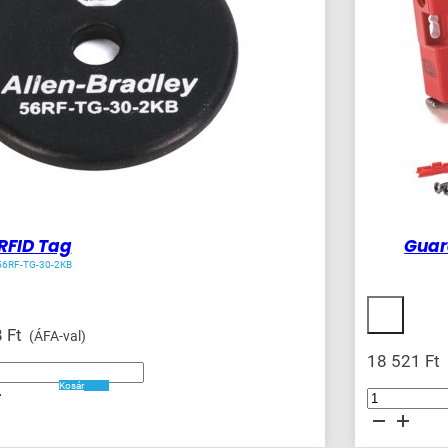
RFID Tag
Guar
56RF-TG-30-2KB
8
Ft
(ÁFA-val)
18 521
Ft
Kosár
ég
Guardmaster
Trojan
T15
Tongue
Interlock
mennyiség