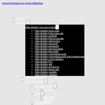
Ugrás a fő tartalomhoz
Ugrás a lábléchez
Főoldal
Webshop
Allen-Bradley ipari automatika
Allen-Bradley biztonsági
Allen-Bradley biztonsági relé
Allen-Bradley érzékelő
Allen-Bradley frekvenciaváltó
Allen-Bradley jelzőoszlop
Allen-Bradley kapcsoló
Allen-Bradley kiegészítő
Allen-Bradley kismegszakító
Allen-Bradley lágyindító
Allen-Bradley mágneskapcsoló
Allen-Bradley mágneskapcsoló behúzótekercsek
Allen-Bradley motorvédelem
Allen-Bradley PLC
Allen-Bradley relé
Allen-Bradley sorkapocs
Allen-Bradley tápegység
Allen-Bradley vezérlés
Allen-Bradley védelem
ABB ipari automatika
Épületvillamosság
Kapcsoló – dugalj
Mosaic
Kábel
MCu kábel
MT kábel
Kábel szerelvény
Csatorna