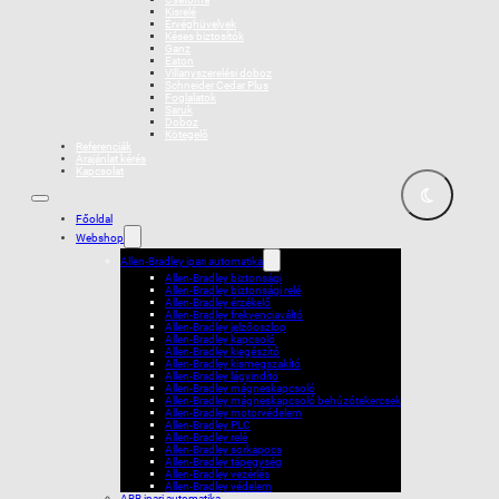
Kisrelé
Érvéghüvelyek
Késes biztosítók
Ganz
Eaton
Villanyszerelési doboz
Schneider Cedar Plus
Foglalatok
Saruk
Doboz
Kötegelõ
Referenciák
Árajánlat kérés
Kapcsolat
Főoldal
Webshop
Allen-Bradley ipari automatika
Allen-Bradley biztonsági
Allen-Bradley biztonsági relé
Allen-Bradley érzékelő
Allen-Bradley frekvenciaváltó
Allen-Bradley jelzőoszlop
Allen-Bradley kapcsoló
Allen-Bradley kiegészítő
Allen-Bradley kismegszakító
Allen-Bradley lágyindító
Allen-Bradley mágneskapcsoló
Allen-Bradley mágneskapcsoló behúzótekercsek
Allen-Bradley motorvédelem
Allen-Bradley PLC
Allen-Bradley relé
Allen-Bradley sorkapocs
Allen-Bradley tápegység
Allen-Bradley vezérlés
Allen-Bradley védelem
ABB ipari automatika