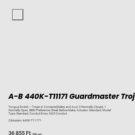
A-B 440K-T11171 Guardmaster Troj
Tongue Switch – Trojan 6: Contacts(Safety and Aux): 3 Normally Closed, 1
Normally Open, BBM Preference: Break Before Make, Actuator: Standard, Model
Type: Standard, Conduit Entry: M20 Conduit
Cikkszám:
440K-T11171
36 855
Ft
(ÁFA-val)