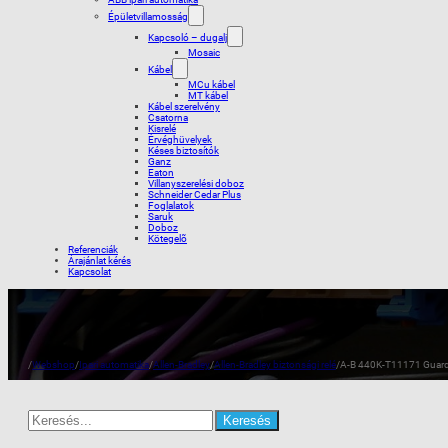
Épületvillamosság
Kapcsoló – dugalj
Mosaic
Kábel
MCu kábel
MT kábel
Kábel szerelvény
Csatorna
Kisrelé
Érvéghüvelyek
Késes biztosítók
Ganz
Eaton
Villanyszerelési doboz
Schneider Cedar Plus
Foglalatok
Saruk
Doboz
Kötegelõ
Referenciák
Árajánlat kérés
Kapcsolat
/
Webshop
/
Ipari automatika
/
Allen-Bradley
/
Allen-Bradley biztonsági relé
/
A-B 440K-T11171 Guardm
Search
for: