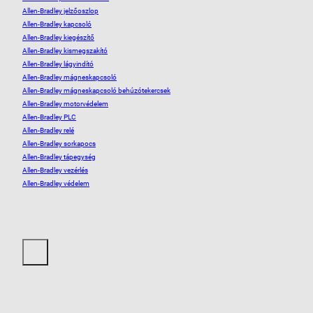
Allen-Bradley jelzőoszlop
Allen-Bradley kapcsoló
Allen-Bradley kiegészítő
Allen-Bradley kismegszakító
Allen-Bradley lágyindító
Allen-Bradley mágneskapcsoló
Allen-Bradley mágneskapcsoló behúzótekercsek
Allen-Bradley motorvédelem
Allen-Bradley PLC
Allen-Bradley relé
Allen-Bradley sorkapocs
Allen-Bradley tápegység
Allen-Bradley vezérlés
Allen-Bradley védelem