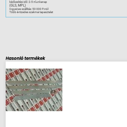
kézbesítési idő: 2-5 munkanap
2N/C+1N/O
(GLS, MPL)
mennyiség
Ingyenes szállítás: 50 000 Ft-tól
Több évtizedes szakmai tapasztalat
Hasonló termékek