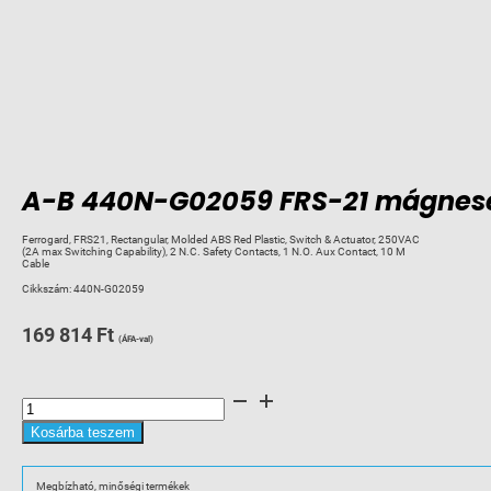
A-B 440N-G02059 FRS-21 mágneses
Ferrogard, FRS21, Rectangular, Molded ABS Red Plastic, Switch & Actuator, 250VAC
(2A max Switching Capability), 2 N.C. Safety Contacts, 1 N.O. Aux Contact, 10 M
Cable
Cikkszám:
440N-G02059
169 814
Ft
(ÁFA-val)
A-
B
440N-
G02059
Kosárba teszem
FRS-
21
mágneses
biztonsági
Megbízható, minőségi termékek
reteszkapcsoló,