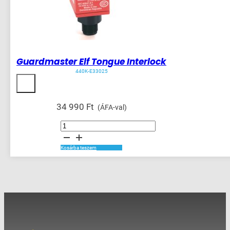
Guardmaster Elf Tongue Interlock
440K-E33025
34 990
Ft
(ÁFA-val)
Guardmaster
Elf
Tongue
Interlock
mennyiség
Kosárba teszem