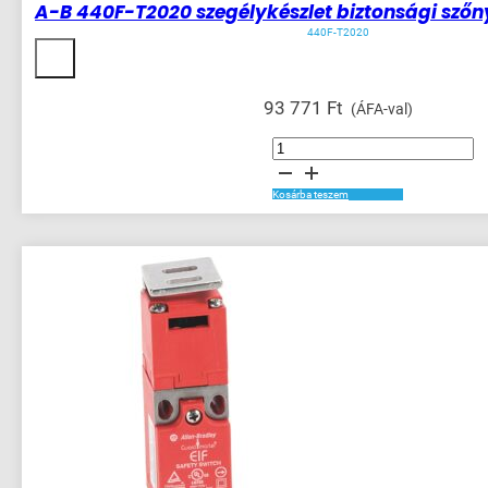
A-B 440F-T2020 szegélykészlet biztonsági sző
440F-T2020
93 771
Ft
(ÁFA-val)
A-
B
440F-
T2020
szegélykészlet
Kosárba teszem
biztonsági
szőnyeghez
1000x100
mennyiség