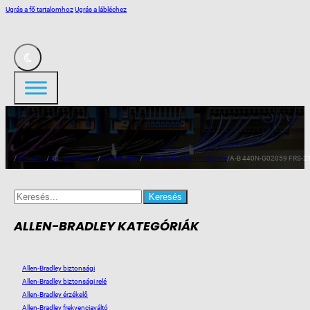
Ugrás a fő tartalomhoz
Ugrás a lábléchez
/
Webshop
/
Ipari automatika
/
Allen-Bradley
/
Allen-Bradley biztonsági relé
/
A-B 440N-G02059 FRS-21 
Search
for:
ALLEN-BRADLEY KATEGÓRIÁK
Allen-Bradley biztonsági
Allen-Bradley biztonsági relé
Allen-Bradley érzékelő
Allen-Bradley frekvenciaváltó