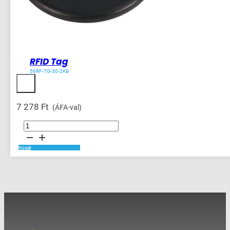
RFID Tag
56RF-TG-30-2KB
7 278
Ft
(ÁFA-val)
RFID
Tag
mennyiség
Kosár