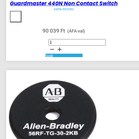
Guardmaster 440N Non Contact Switch
440N-G02082
90 039
Ft
(ÁFA-val)
Guardmaster
440N
Non
Contact
Switch
Kosár
mennyiség