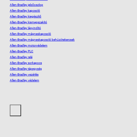
Allen-Bradley jelzőoszlop
Allen-Bradley kapcsoló
Allen-Bradley kiegészítő
Allen-Bradley kismegszakító
Allen-Bradley lágyindító
Allen-Bradley mágneskapcsoló
Allen-Bradley mágneskapcsoló behúzótekercsek
Allen-Bradley motorvédelem
Allen-Bradley PLC
Allen-Bradley relé
Allen-Bradley sorkapocs
Allen-Bradley tápegység
Allen-Bradley vezérlés
Allen-Bradley védelem