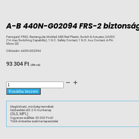
A-B 440N-G02094 FRS-2 biztonság
Ferrogard, FRS2, Rectangular, Molded ABS Red Plastic, Switch & Actuator, 24VDC
(1A max Switching Capability), 1 N.C. Safety Contact, 1 N.O. Aux Contact, 4-Pin
Micro QD
Cikkszám:
440N-G02094
93 304
Ft
(ÁFA-val)
A-
B
440N-
G02094
Kosárba teszem
FRS-
2
biztonsági
kapcsoló
Megbízható, minőségi termékek
mennyiség
kézbesítési idő: 2-5 munkanap
(GLS, MPL)
Ingyenes szállítás: 50 000 Ft-tól
Több évtizedes szakmai tapasztalat