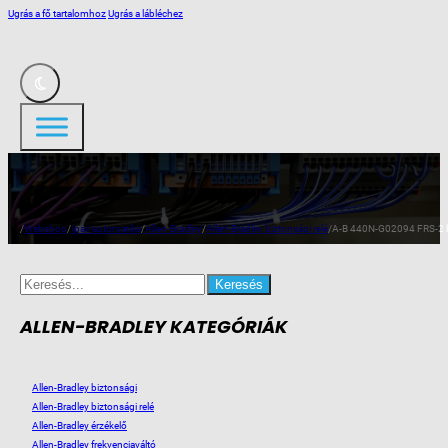
Ugrás a fő tartalomhoz
Ugrás a lábléchez
/
Webshop
/
Ipari automatika
/
Allen-Bradley
/
Allen-Bradley biztonsági relé
/
A-B 440N-G02094 FRS-2 b
Search
for:
ALLEN-BRADLEY KATEGÓRIÁK
Allen-Bradley biztonsági
Allen-Bradley biztonsági relé
Allen-Bradley érzékelő
Allen-Bradley frekvenciaváltó