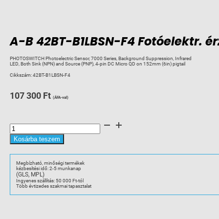
A-B 42BT-B1LBSN-F4 Fotóelektr. érz
PHOTOSWITCH Photoelectric Sensor, 7000 Series, Background Suppression, Infrared
LED, Both Sink (NPN) and Source (PNP), 4-pin DC Micro QD on 152mm (6in) pigtail
Cikkszám:
42BT-B1LBSN-F4
107 300
Ft
(ÁFA-val)
A-
B
42BT-
B1LBSN-
Kosárba teszem
F4
Fotóelektr.
érz.4
pin
Megbízható, minőségi termékek
csat.
kézbesítési idő: 2-5 munkanap
mennyiség
(GLS, MPL)
Ingyenes szállítás: 50 000 Ft-tól
Több évtizedes szakmai tapasztalat