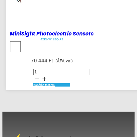
MiniSight Photoelectric Sensors
42KL-W1LBQ-A2
70 444
Ft
(ÁFA-val)
MiniSight
Photoelectric
Sensors
mennyiség
Kosárba teszem