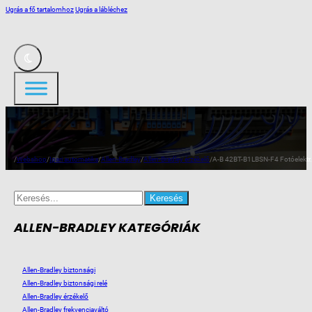
Ugrás a fő tartalomhoz
Ugrás a lábléchez
/
Webshop
/
Ipari automatika
/
Allen-Bradley
/
Allen-Bradley érzékelő
/
A-B 42BT-B1LBSN-F4 Fotóelektr. 
Search
for:
ALLEN-BRADLEY KATEGÓRIÁK
Allen-Bradley biztonsági
Allen-Bradley biztonsági relé
Allen-Bradley érzékelő
Allen-Bradley frekvenciaváltó