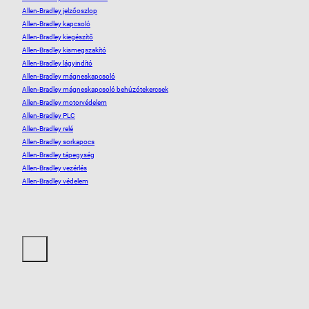
Allen-Bradley jelzőoszlop
Allen-Bradley kapcsoló
Allen-Bradley kiegészítő
Allen-Bradley kismegszakító
Allen-Bradley lágyindító
Allen-Bradley mágneskapcsoló
Allen-Bradley mágneskapcsoló behúzótekercsek
Allen-Bradley motorvédelem
Allen-Bradley PLC
Allen-Bradley relé
Allen-Bradley sorkapocs
Allen-Bradley tápegység
Allen-Bradley vezérlés
Allen-Bradley védelem