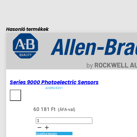
Hasonló termékek
Series 9000 Photoelectric Sensors
42GRU-9201
60 181
Ft
(ÁFA-val)
Series
9000
Photoelectric
Sensors
mennyiség
Kosárba teszem