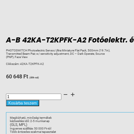
A-B 42KA-T2KPFK-A2 Fotóelektr. é
PHOTOSWITCH Photoelectric Sensor, Ultra Miniature Flat Pack, 500mm (19.7in),
Transmitted Beam Pair, w/ sensitivity adjustment, DC – Dark Operate, Source
(PNP), Face View
Cikkszám:
42KA-T2KPFK-A2
60 648
Ft
(ÁFA-val)
A-
B
42KA-
T2KPFK-
Kosárba teszem
A2
Fotóelektr.
érz.
adó-
Megbízható, minőségi termékek
vevő,
kézbesítési idő: 2-5 munkanap
mini
(GLS, MPL)
mennyiség
Ingyenes szállítás: 50 000 Ft-tól
Több évtizedes szakmai tapasztalat