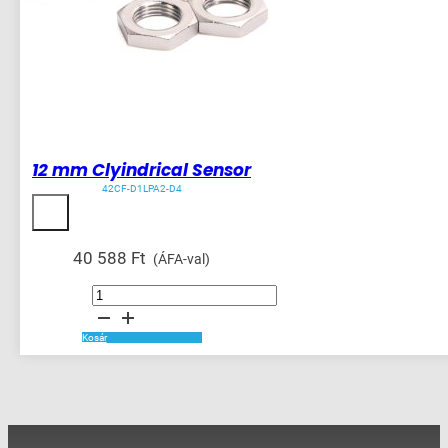
12 mm Clyindrical Sensor
42CF-D1LPA2-D4
40 588
Ft
(ÁFA-val)
12
mm
Clyindrical
Sensor
mennyiség
Kosár