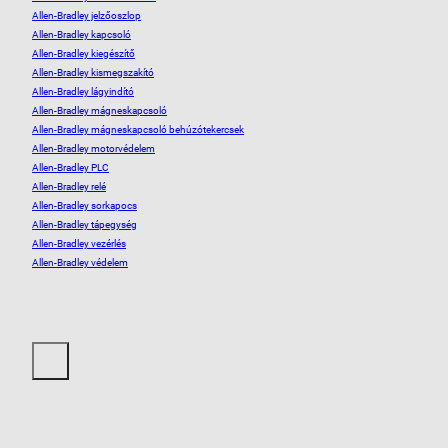
Allen-Bradley jelzőoszlop
Allen-Bradley kapcsoló
Allen-Bradley kiegészítő
Allen-Bradley kismegszakító
Allen-Bradley lágyindító
Allen-Bradley mágneskapcsoló
Allen-Bradley mágneskapcsoló behúzótekercsek
Allen-Bradley motorvédelem
Allen-Bradley PLC
Allen-Bradley relé
Allen-Bradley sorkapocs
Allen-Bradley tápegység
Allen-Bradley vezérlés
Allen-Bradley védelem