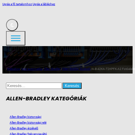
Ugrás a fő tartalomhoz
Ugrás a lábléchez
/
Webshop
/
Ipari automatika
/
Allen-Bradley
/
Allen-Bradley érzékelő
/
A-B 42KA-T2KPFK-A2 Fotóelektr. 
Search
for:
ALLEN-BRADLEY KATEGÓRIÁK
Allen-Bradley biztonsági
Allen-Bradley biztonsági relé
Allen-Bradley érzékelő
Allen-Bradley frekvenciaváltó