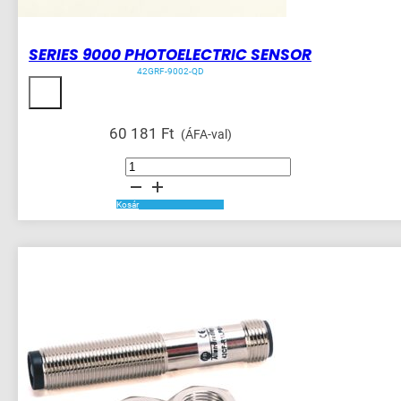
SERIES 9000 PHOTOELECTRIC SENSOR
42GRF-9002-QD
60 181
Ft
(ÁFA-val)
SERIES
9000
PHOTOELECTRIC
SENSOR
mennyiség
Kosár