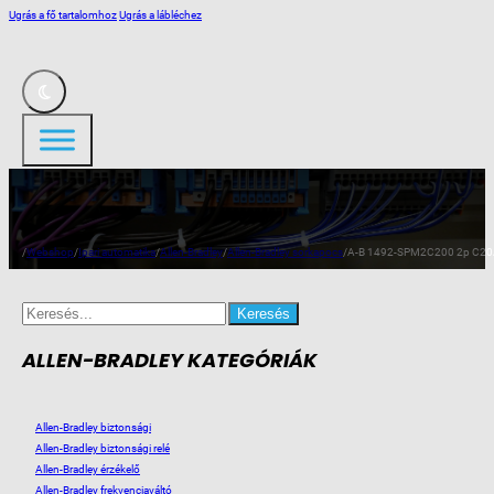
Ugrás a fő tartalomhoz
Ugrás a lábléchez
/
Webshop
/
Ipari automatika
/
Allen-Bradley
/
Allen-Bradley sorkapocs
/
A-B 1492-SPM2C200 2p C20A
Search
for:
ALLEN-BRADLEY KATEGÓRIÁK
Allen-Bradley biztonsági
Allen-Bradley biztonsági relé
Allen-Bradley érzékelő
Allen-Bradley frekvenciaváltó