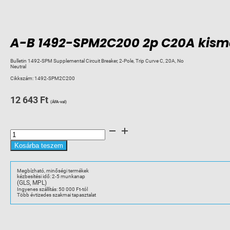
A-B 1492-SPM2C200 2p C20A kism
Bulletin 1492-SPM Supplemental Circuit Breaker, 2-Pole, Trip Curve C, 20A, No
Neutral
Cikkszám:
1492-SPM2C200
12 643
Ft
(ÁFA-val)
A-
B
1492-
SPM2C200
Kosárba teszem
2p
C20A
kismegszakító
mennyiség
Megbízható, minőségi termékek
kézbesítési idő: 2-5 munkanap
(GLS, MPL)
Ingyenes szállítás: 50 000 Ft-tól
Több évtizedes szakmai tapasztalat