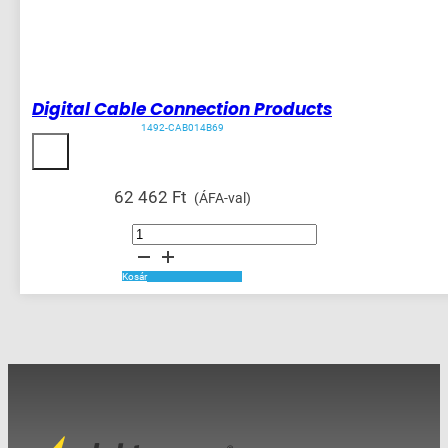
Digital Cable Connection Products
1492-CAB014B69
62 462
Ft
(ÁFA-val)
Digital
Cable
Connection
Products
mennyiség
Kosár