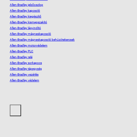
Allen-Bradley jelzőoszlop
Allen-Bradley kapcsoló
Allen-Bradley kiegészítő
Allen-Bradley kismegszakító
Allen-Bradley lágyindító
Allen-Bradley mágneskapcsoló
Allen-Bradley mágneskapcsoló behúzótekercsek
Allen-Bradley motorvédelem
Allen-Bradley PLC
Allen-Bradley relé
Allen-Bradley sorkapocs
Allen-Bradley tápegység
Allen-Bradley vezérlés
Allen-Bradley védelem