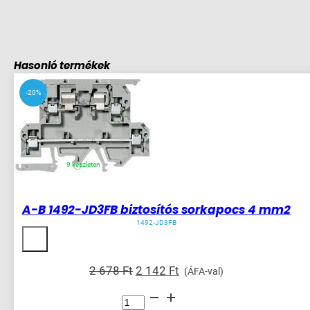
Hasonló termékek
-20%
9 készleten
A-B 1492-JD3FB biztosítós sorkapocs 4 mm2
1492-JD3FB
Original
Current
2 678
Ft
2 142
Ft
(ÁFA-val)
price
price
A-
was:
is:
B
1492-