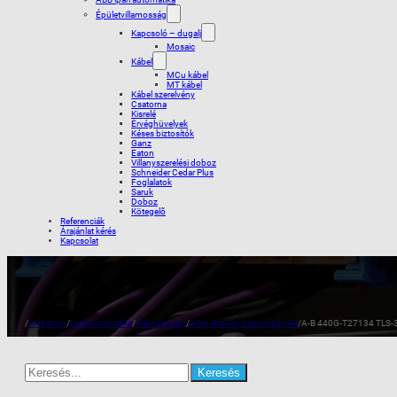
Épületvillamosság
Kapcsoló – dugalj
Mosaic
Kábel
MCu kábel
MT kábel
Kábel szerelvény
Csatorna
Kisrelé
Érvéghüvelyek
Késes biztosítók
Ganz
Eaton
Villanyszerelési doboz
Schneider Cedar Plus
Foglalatok
Saruk
Doboz
Kötegelõ
Referenciák
Árajánlat kérés
Kapcsolat
/
Webshop
/
Ipari automatika
/
Allen-Bradley
/
Allen-Bradley biztonsági relé
/
A-B 440G-T27134 TLS-3
Search
for: