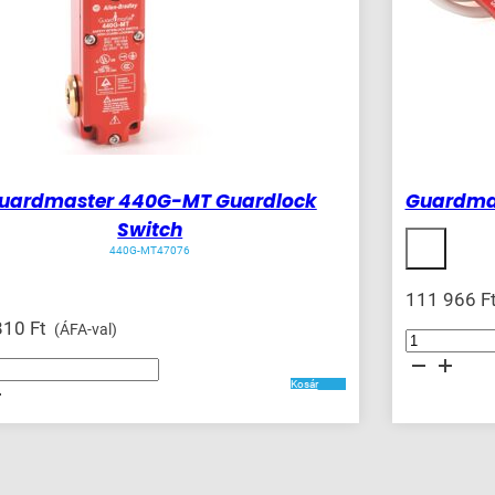
uardmaster 440G-MT Guardlock
Guardmas
Switch
440G-MT47076
111 966
F
810
Ft
(ÁFA-val)
Guardmaster
440N
Non
ter
Contact
Switch
Kosár
mennyiség
k
ég