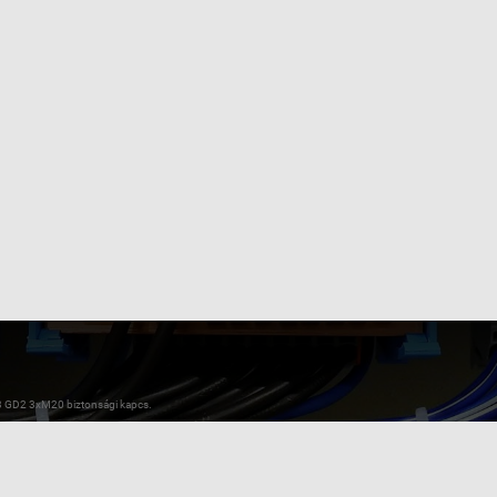
 GD2 3xM20 biztonsági kapcs.