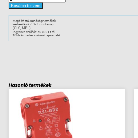
440G-
T27134
Kosárba teszem
TLS-
3
GD2
3xM20
Megbízható, minőségi termékek
biztonsági
kézbesítési idő: 2-5 munkanap
kapcs.
(GLS, MPL)
mennyiség
Ingyenes szállítás: 50 000 Ft-tól
Több évtizedes szakmai tapasztalat
Hasonló termékek