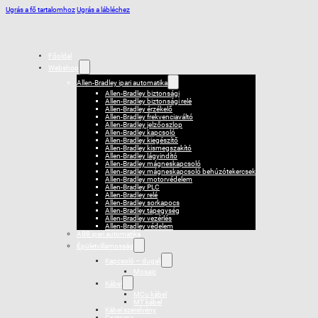
Ugrás a fő tartalomhoz
Ugrás a lábléchez
Főoldal
Webshop
Allen-Bradley ipari automatika
Allen-Bradley biztonsági
Allen-Bradley biztonsági relé
Allen-Bradley érzékelő
Allen-Bradley frekvenciaváltó
Allen-Bradley jelzőoszlop
Allen-Bradley kapcsoló
Allen-Bradley kiegészítő
Allen-Bradley kismegszakító
Allen-Bradley lágyindító
Allen-Bradley mágneskapcsoló
Allen-Bradley mágneskapcsoló behúzótekercsek
Allen-Bradley motorvédelem
Allen-Bradley PLC
Allen-Bradley relé
Allen-Bradley sorkapocs
Allen-Bradley tápegység
Allen-Bradley vezérlés
Allen-Bradley védelem
ABB ipari automatika
Épületvillamosság
Kapcsoló – dugalj
Mosaic
Kábel
MCu kábel
MT kábel
Kábel szerelvény
Csatorna