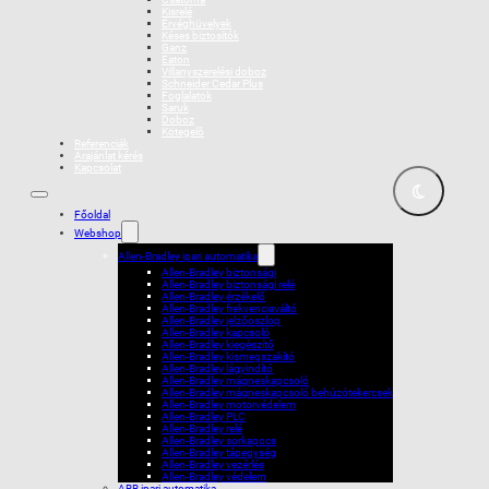
Kisrelé
Érvéghüvelyek
Késes biztosítók
Ganz
Eaton
Villanyszerelési doboz
Schneider Cedar Plus
Foglalatok
Saruk
Doboz
Kötegelõ
Referenciák
Árajánlat kérés
Kapcsolat
Főoldal
Webshop
Allen-Bradley ipari automatika
Allen-Bradley biztonsági
Allen-Bradley biztonsági relé
Allen-Bradley érzékelő
Allen-Bradley frekvenciaváltó
Allen-Bradley jelzőoszlop
Allen-Bradley kapcsoló
Allen-Bradley kiegészítő
Allen-Bradley kismegszakító
Allen-Bradley lágyindító
Allen-Bradley mágneskapcsoló
Allen-Bradley mágneskapcsoló behúzótekercsek
Allen-Bradley motorvédelem
Allen-Bradley PLC
Allen-Bradley relé
Allen-Bradley sorkapocs
Allen-Bradley tápegység
Allen-Bradley vezérlés
Allen-Bradley védelem
ABB ipari automatika