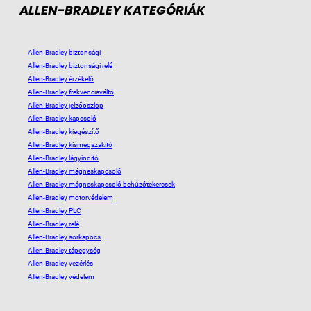
ALLEN-BRADLEY KATEGÓRIÁK
Allen-Bradley biztonsági
Allen-Bradley biztonsági relé
Allen-Bradley érzékelő
Allen-Bradley frekvenciaváltó
Allen-Bradley jelzőoszlop
Allen-Bradley kapcsoló
Allen-Bradley kiegészítő
Allen-Bradley kismegszakító
Allen-Bradley lágyindító
Allen-Bradley mágneskapcsoló
Allen-Bradley mágneskapcsoló behúzótekercsek
Allen-Bradley motorvédelem
Allen-Bradley PLC
Allen-Bradley relé
Allen-Bradley sorkapocs
Allen-Bradley tápegység
Allen-Bradley vezérlés
Allen-Bradley védelem