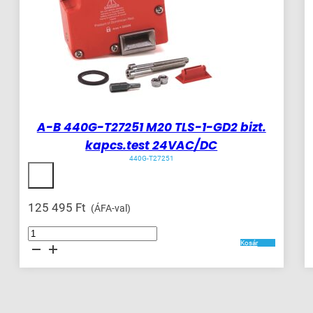
A-B 440G-T27251 M20 TLS-1-GD2 bizt.
kapcs.test 24VAC/DC
440G-T27251
125 495
Ft
(ÁFA-val)
A-
B
Kosár
440G-
T27251
M20
TLS-
1-
GD2
bizt.
kapcs.test
24VAC/DC