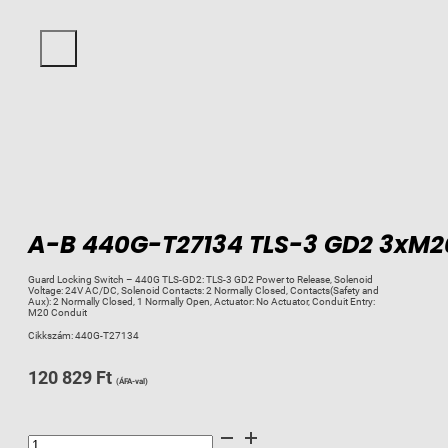
A-B 440G-T27134 TLS-3 GD2 3xM20
Guard Locking Switch – 440G TLS-GD2: TLS-3 GD2 Power to Release, Solenoid
Voltage: 24V AC/DC, Solenoid Contacts: 2 Normally Closed, Contacts(Safety and
Aux): 2 Normally Closed, 1 Normally Open, Actuator: No Actuator, Conduit Entry:
M20 Conduit
Cikkszám:
440G-T27134
120 829
Ft
(ÁFA-val)
A-
B