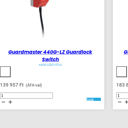
Guardmaster 440G-LZ Guardlock
G
Switch
440G-LZS21UTLA
139 957
Ft
183 
(ÁFA-val)
Guardmaster
Guardmas
440G-
440G-
Kosár
LZ
MT
Guardlock
Guardloc
Switch
Switch
mennyiség
mennyis