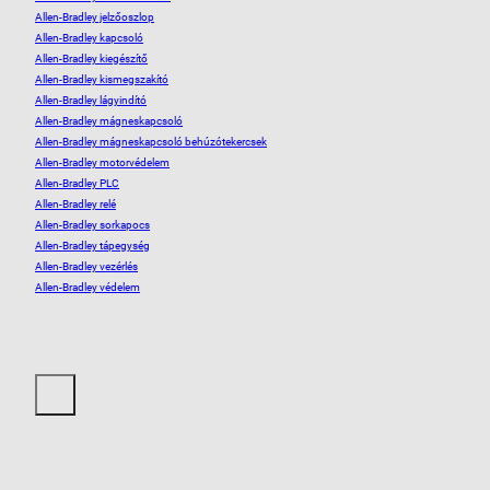
Allen-Bradley jelzőoszlop
Allen-Bradley kapcsoló
Allen-Bradley kiegészítő
Allen-Bradley kismegszakító
Allen-Bradley lágyindító
Allen-Bradley mágneskapcsoló
Allen-Bradley mágneskapcsoló behúzótekercsek
Allen-Bradley motorvédelem
Allen-Bradley PLC
Allen-Bradley relé
Allen-Bradley sorkapocs
Allen-Bradley tápegység
Allen-Bradley vezérlés
Allen-Bradley védelem