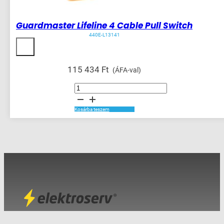
Guardmaster Lifeline 4 Cable Pull Switch
440E-L13141
115 434
Ft
(ÁFA-val)
Guardmaster
Lifeline
4
Cable
Pull
Kosárba teszem
Switch
mennyiség