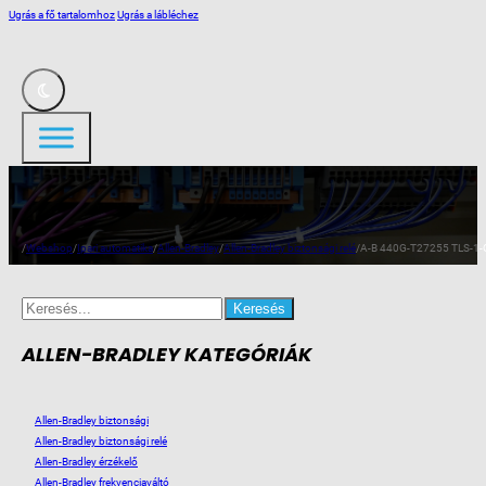
Ugrás a fő tartalomhoz
Ugrás a lábléchez
/
Webshop
/
Ipari automatika
/
Allen-Bradley
/
Allen-Bradley biztonsági relé
/
A-B 440G-T27255 TLS-1-G
Search
for:
ALLEN-BRADLEY KATEGÓRIÁK
Allen-Bradley biztonsági
Allen-Bradley biztonsági relé
Allen-Bradley érzékelő
Allen-Bradley frekvenciaváltó