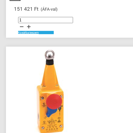
151 421
Ft
(ÁFA-val)
Profile
Guardmaster
mennyiség
Kosárba teszem