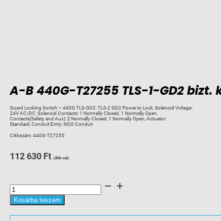
A-B 440G-T27255 TLS-1-GD2 bizt. 
Guard Locking Switch – 440G TLS-GD2: TLS-2 GD2 Power to Lock, Solenoid Voltage:
24V AC/DC, Solenoid Contacts: 1 Normally Closed, 1 Normally Open,
Contacts(Safety and Aux): 2 Normally Closed, 1 Normally Open, Actuator:
Standard, Conduit Entry: M20 Conduit
Cikkszám:
440G-T27255
112 630
Ft
(ÁFA-val)
A-
B
440G-
T27255
Kosárba teszem
TLS-
1-
GD2
bizt.