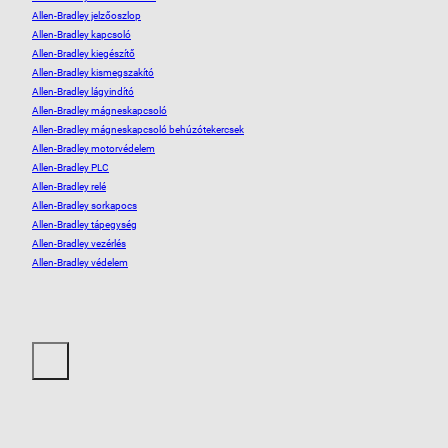
Allen-Bradley jelzőoszlop
Allen-Bradley kapcsoló
Allen-Bradley kiegészítő
Allen-Bradley kismegszakító
Allen-Bradley lágyindító
Allen-Bradley mágneskapcsoló
Allen-Bradley mágneskapcsoló behúzótekercsek
Allen-Bradley motorvédelem
Allen-Bradley PLC
Allen-Bradley relé
Allen-Bradley sorkapocs
Allen-Bradley tápegység
Allen-Bradley vezérlés
Allen-Bradley védelem