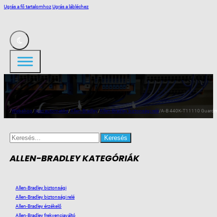
Ugrás a fő tartalomhoz
Ugrás a lábléchez
/
Webshop
/
Ipari automatika
/
Allen-Bradley
/
Allen-Bradley biztonsági relé
/
A-B 440K-T11110 Guardma
Search
for:
ALLEN-BRADLEY KATEGÓRIÁK
Allen-Bradley biztonsági
Allen-Bradley biztonsági relé
Allen-Bradley érzékelő
Allen-Bradley frekvenciaváltó