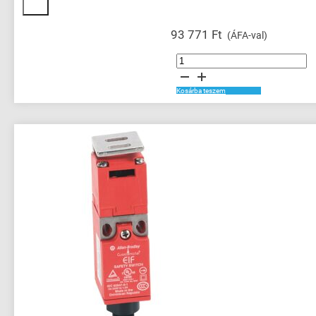
93 771
Ft
(ÁFA-val)
A-
B
440F-
T2020
szegélykészlet
Kosárba teszem
biztonsági
szőnyeghez
1000x100
mennyiség