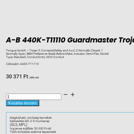
A-B 440K-T11110 Guardmaster Troj
Tongue Switch – Trojan 5: Contacts(Safety and Aux): 2 Normally Closed, 1
Normally Open, BBM Preference: Break Before Make, Actuator: Semi-Flex, Model
Type: Standard, Conduit Entry: M20 Conduit
Cikkszám:
440K-T11110
30 371
Ft
(ÁFA-val)
A-
B
440K-
T11110
Kosárba teszem
Guardmaster
Trojan5
Tongue
Interlock
Megbízható, minőségi termékek
BBM
kézbesítési idő: 2-5 munkanap
mennyiség
(GLS, MPL)
Ingyenes szállítás: 50 000 Ft-tól
Több évtizedes szakmai tapasztalat